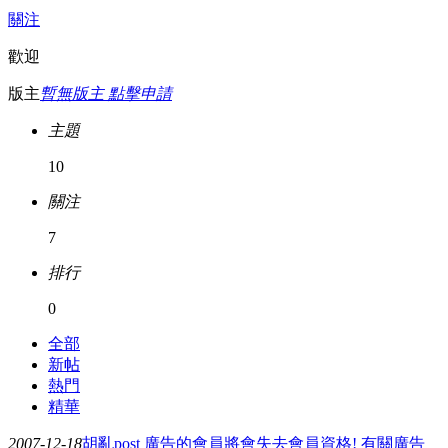
關注
歡迎
版主
暫無版主 點擊申請
主題
10
關注
7
排行
0
全部
新帖
熱門
精華
2007-12-18
胡亂post 廣告的會員將會失去會員資格! 有關廣告