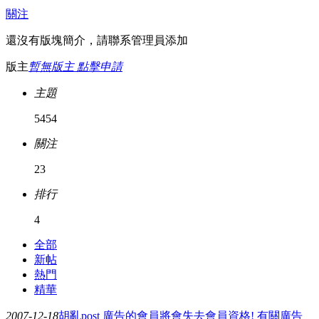
關注
還沒有版塊簡介，請聯系管理員添加
版主
暫無版主 點擊申請
主題
5454
關注
23
排行
4
全部
新帖
熱門
精華
2007-12-18
胡亂post 廣告的會員將會失去會員資格! 有關廣告