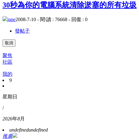
30秒為你的電腦系統清除淤塞的所有垃圾
jane
2008-7-10 - 閱\讀 : 76668 - 回復 : 0
發帖子
取消
聚焦
社區
我的
9
星期日
/
2026
年
8
月
undefined
undefined
推廣