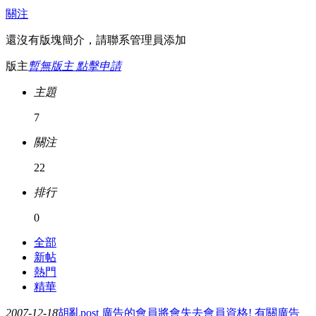
關注
還沒有版塊簡介，請聯系管理員添加
版主
暫無版主 點擊申請
主題
7
關注
22
排行
0
全部
新帖
熱門
精華
2007-12-18
胡亂post 廣告的會員將會失去會員資格! 有關廣告