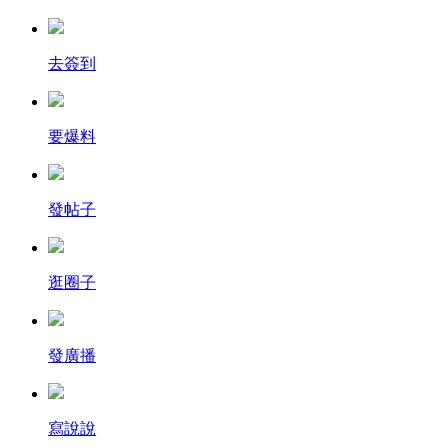
去簽到
要爆料
發帖子
逛圈子
發廣播
寫說說