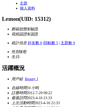
主題
個人資料
Lemon
(UID: 15312)
郵箱狀態
未驗證
視頻認證
未認證
統計信息
好友數 0
|
回帖數 5
|
主題數 9
性別
保密
生日
-
活躍概況
用戶組
Beauty J
在線時間
10 小時
註冊時間
2012-7-29 00:22
最後訪問
2023-4-16 21:33
上次活動時間
2023-4-16 21:33