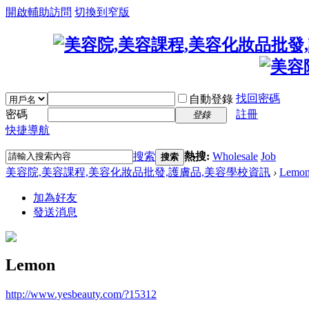
開啟輔助訪問
切換到窄版
找回密碼
自動登錄
密碼
註冊
登錄
快捷導航
搜索
熱搜:
Wholesale
Job
搜索
美容院,美容課程,美容化妝品批發,護膚品,美容學校資訊
›
Lemo
加為好友
發送消息
Lemon
http://www.yesbeauty.com/?15312