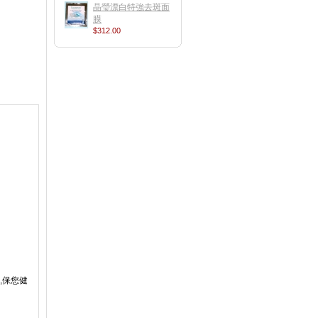
晶瑩漂白特強去斑面
膜
$312.00
,保您健