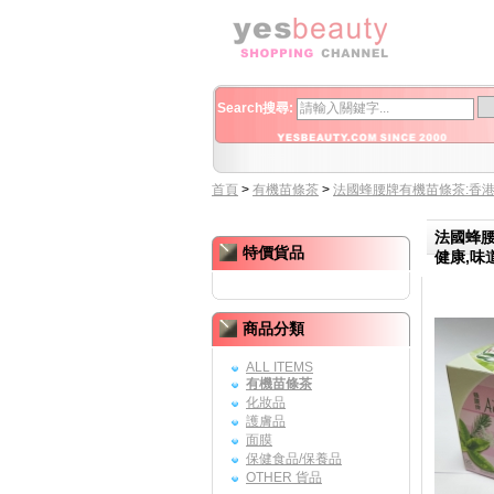
Search搜尋:
首頁
>
有機苗條茶
>
法國蜂腰牌有機苗條茶:香港
法國蜂腰
特價貨品
健康,味
商品分類
ALL ITEMS
有機苗條茶
化妝品
護膚品
面膜
保健食品/保養品
OTHER 貨品