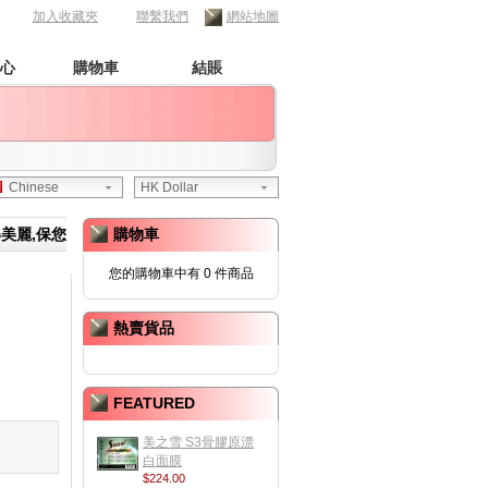
加入收藏夾
聯繫我們
網站地圖
心
購物車
結賬
Chinese
HK Dollar
美麗,保您
購物車
您的購物車中有 0 件商品
熱賣貨品
FEATURED
美之雪 S3骨膠原漂
白面膜
$224.00