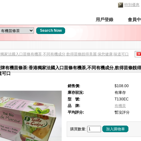
特別優惠
首頁
用戶登錄
會員中
Search Now
全面搜尋
獨家法國入口苗條有機茶,不同有機成分,飲得苗條靚得美麗,保您健康,味道可口
牌有機苗條茶:香港獨家法國入口苗條有機茶,不同有機成分,飲得苗條靚得
道可口
銷售價:
$108.00
庫存狀況:
有庫存
型 號:
T130EC
品 牌:
有機茶
平均評分:
暫沒評分
購買數量:
加入購物車