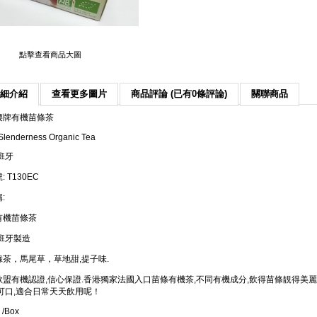
點擊查看商品大圖
細介紹
查看更多圖片
商品評論 (已有0條評論)
關聯商品
腰牌有機苗條茶
Slenderness Organic Tea
班牙
 T130EC
:
有機苗條茶
班牙製造
茶，馬尾草，草地甜,提子味.
歐盟有機認證,信心保證.香港獨家法國入口苗條有機茶,不同有機成分,飲得苗條靚得美麗
可口,適合日常天天飲用呢！
 /Box