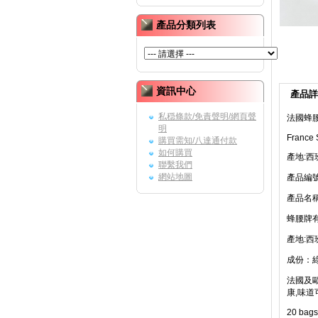
產品分類列表
資訊中心
產品詳
私穏條款/免責聲明/網頁聲
法國蜂
明
France 
購買需知/八達通付款
如何購買
產地:西
聯繫我們
網站地圖
產品編號:
產品名稱
蜂腰牌
產地:西
成份：綠
法國及
康,味道
20 bags